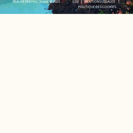
RÉALISÉ PAR
PIXELISSIME
© 2025
CGV
|
MENTIONS LÉGALES
|
POLITIQUE DES COOKIES