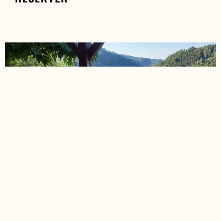
PETIT DÉJEUNER
Le petit-déjeuner est servi de 8h à 10h : thés, café, jus de
fruits, viennoiseries, baguette et pain au levain, beurre salé
et non salé, confitures maison, miel de châtaignier, fruits